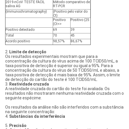
2019-nCoV TESTE FÁCIL
Método comparativo de
saliva AG
RT-PCR
(Immunochromatography)
(Positivo pelo valor do
Ct)
Positivo
Positivo (25
(Ct<>
Positivo
detectado
69
39
Total
70
45
Acordo positivo
98,57%
86,67%
2.
Limite de detecção
Os resultados experimentais mostram que para a
concentração da cultura do vírus acima de 100 TCID50/mL, a
taxa positiva de detecção é superior ou igual a 95%. Para a
concentração da cultura do vírus de 50 TCID50/mL e abaixo, a
taxa positiva de detecção é mais baixa de 95%. Assim, o limite
de detecção do cartão do teste é 100 TCID50/mL.
3.
Reatividade cruzada
A reatividade cruzada do cartão do teste foi avaliada. Os
resultados não mostraram nenhuma reatividade cruzada com o
seguinte espécime.
Os resultados da análise não são interferidos com a substância
na seguinte concentração:
4.
Substâncias da interferência
5.
Precisão