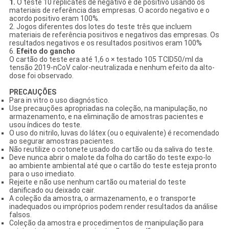
1.
O teste 10 replicates de negativo e de positivo usando os
materiais de referência das empresas. O acordo negativo e o
acordo positivo eram 100%.
2. Jogos diferentes dos lotes do teste três que incluem
materiais de referência positivos e negativos das empresas. Os
resultados negativos e os resultados positivos eram 100%
6.
Efeito do gancho
O cartão do teste era até 1,6 o × testado 105 TCID50/ml da
tensão 2019-nCoV calor-neutralizada e nenhum efeito da alto-
dose foi observado.
PRECAUÇÕES
Para in vitro o uso diagnóstico.
Use precauções apropriadas na coleção, na manipulação, no
armazenamento, e na eliminação de amostras pacientes e
usou índices do teste.
O uso do nitrilo, luvas do látex (ou o equivalente) é recomendado
ao segurar amostras pacientes.
Não reutilize o cotonete usado do cartão ou da saliva do teste.
Deve nunca abrir o malote da folha do cartão do teste expo-lo
ao ambiente ambiental até que o cartão do teste esteja pronto
para o uso imediato.
Rejeite e não use nenhum cartão ou material do teste
danificado ou deixado cair.
A coleção da amostra, o armazenamento, e o transporte
inadequados ou impróprios podem render resultados da análise
falsos.
Coleção da amostra e procedimentos de manipulação para