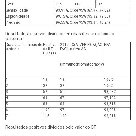
Total
115
117
232
Sensibilidade
93,91%, CI de 95% (87,97, 97,02)
Especificidade
99,15%, CI de 95% (95,32, 99,85)
Precisão
96,55%, CI de 95% (93,34, 98,24)
Resultados positivos divididos em dias desde o início do
sintoma:
Dias desde o início do
Positivo
2019-nCoV VERIFICAÇÃO
PPA
sintoma
de RT-
FÁCIL saliva AG
PCR (+)
(Immunochromatography)
1
13
13
100%
2
32
32
100%
3
52
51
98,08%
4
69
67
97,10%
5
86
83
96,51%
6
102
97
96,00%
7
115
108
93,91%
Resultados positivos divididos pelo valor do CT: