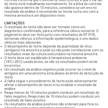
do teste está trabalhando normalmente. Se a linha de controle
não aparece dentro de 10 minutos, considera-se um erro no
resultado da análise e recomenda-se testar outra vez com a
mesma amostra e um dispositivo novo.
LIMITAÇÕES
O resultado do teste não deve ser tomado como um
diagnóstico confirmado, para a referência clínica somente. O
julgamento deve ser feito junto com resultados de RT-PCR,
sintomas clínicos, a informação epidemiológica, e uns dados
clínicos mais adicionais.
O desempenho do teste depende da quantidade de vírus
(antígeno) na amostra e pode ou não pode correlacionar com os
resultados virais da cultura executados na mesma amostra.
O teste deve ser equilibrado à temperatura ambiente
(18℃~26℃) usada antes, se não os resultados podem estar
incorretos
Um resultado da análise negativo pode ocorrer se o nível de
antígeno em uma amostra está abaixo do limite de detecção do
teste.
A falha seguir o procedimento de teste pode adversamente
afetar o desempenho do teste e/ou invalidar o resultado da
análise.
Reaja menos de 10 minutos podem conduzir um resultado do
falso negativo; Reaja mais de 10 minutos podem conduzir um
resultado de falso positivo.
Os resultados da análise positivos não ordenam para fora co-
infecções com outros micróbios patogênicos.