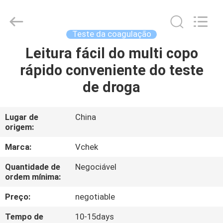
do
teste
do
hCG
de
Teste da coagulação
Digitas
fornecedor.
Copyright
Leitura fácil do multi copo
CASA
©
2021
rápido conveniente do teste
-
2024
vchektest.com.
PRODUTOS
de droga
All
Rights
Reserved.
SOBRE
Lugar de
China
origem:
NÓS
Marca:
Vchek
EXCURSÃO
Quantidade de
Negociável
ordem mínima:
DA
FÁBRICA
Preço:
negotiable
Tempo de
10-15days