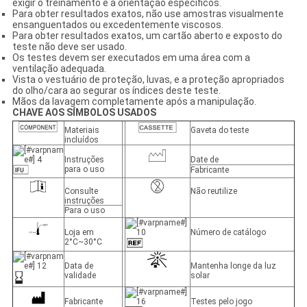
exigir o treinamento e a orientação específicos.
Para obter resultados exatos, não use amostras visualmente
ensanguentados ou excedentemente viscosos.
Para obter resultados exatos, um cartão aberto e exposto do
teste não deve ser usado.
Os testes devem ser executados em uma área com a
ventilação adequada.
Vista o vestuário de proteção, luvas, e a proteção apropriados
do olho/cara ao segurar os índices deste teste.
Mãos da lavagem completamente após a manipulação.
CHAVE AOS SÍMBOLOS USADOS
Materiais
Gaveta do teste
incluídos
Instruções
Date de
para o uso
Fabricante
Consulte
Não reutilize
instruções
Para o uso
Loja em
Número de catálogo
2°C~30°C
Data de
Mantenha longe da luz
validade
solar
Fabricante
Testes pelo jogo