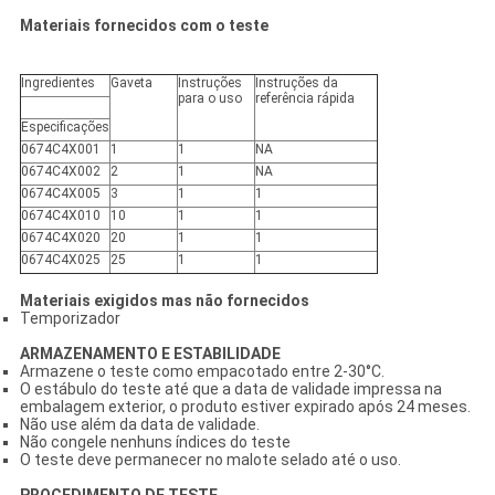
Materiais fornecidos com o teste
Ingredientes
Gaveta
Instruções
Instruções
da
para o uso
referência
rápida
Especificações
0674C4X001
1
1
NA
0674C4X002
2
1
NA
0674C4X005
3
1
1
0674C4X010
10
1
1
0674C4X020
20
1
1
0674C4X025
25
1
1
Materiais exigidos mas não fornecidos
Temporizador
ARMAZENAMENTO E ESTABILIDADE
Armazene o teste como empacotado entre 2-30°C.
O estábulo do teste até que a data de validade impressa na
embalagem exterior, o produto estiver expirado após 24 meses.
Não use além da data de validade.
Não congele nenhuns índices do teste
O teste deve permanecer no malote selado até o uso.