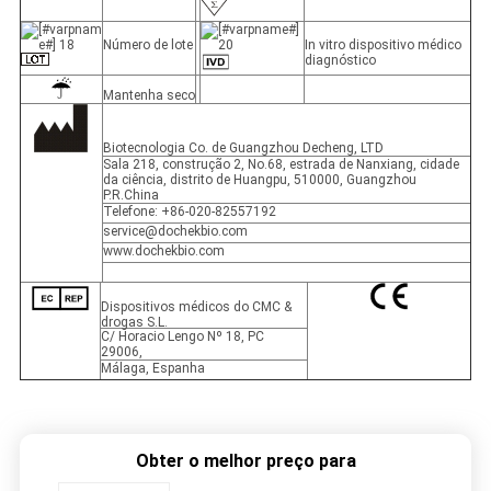
Número de lote
In vitro dispositivo médico
diagnóstico
Mantenha seco
Biotecnologia Co. de Guangzhou Decheng, LTD
Sala 218, construção 2, No.68, estrada de Nanxiang, cidade
da ciência, distrito de Huangpu, 510000, Guangzhou
P.R.China
Telefone: +86-020-82557192
service@dochekbio.com
www.dochekbio.com
Dispositivos médicos do CMC &
drogas S.L.
C/ Horacio Lengo Nº 18, PC
29006,
Málaga, Espanha
Obter o melhor preço para