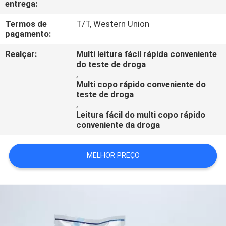
entrega:
CONTROLE
DA
Termos de
T/T, Western Union
pagamento:
QUALIDADE
Realçar:
Multi leitura fácil rápida conveniente
do teste de droga
CONTACTE-
,
Multi copo rápido conveniente do
NOS
teste de droga
,
Leitura fácil do multi copo rápido
PEÇA
conveniente da droga
UMAS
CITAÇÕES
MELHOR PREÇO
NOTÍCIA