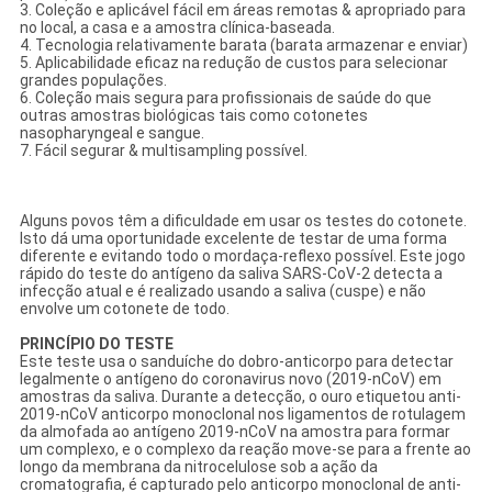
3. Coleção e aplicável fácil em áreas remotas & apropriado para
no local, a casa e a amostra clínica-baseada.
4. Tecnologia relativamente barata (barata armazenar e enviar)
5. Aplicabilidade eficaz na redução de custos para selecionar
grandes populações.
6. Coleção mais segura para profissionais de saúde do que
outras amostras biológicas tais como cotonetes
nasopharyngeal e sangue.
7. Fácil segurar & multisampling possível.
Alguns povos têm a dificuldade em usar os testes do cotonete.
Isto dá uma oportunidade excelente de testar de uma forma
diferente e evitando todo o mordaça-reflexo possível. Este jogo
rápido do teste do antígeno da saliva SARS-CoV-2 detecta a
infecção atual e é realizado usando a saliva (cuspe) e não
envolve um cotonete de todo.
PRINCÍPIO DO TESTE
Este teste usa o sanduíche do dobro-anticorpo para detectar
legalmente o antígeno do coronavirus novo (2019-nCoV) em
amostras da saliva. Durante a detecção, o ouro etiquetou anti-
2019-nCoV anticorpo monoclonal nos ligamentos de rotulagem
da almofada ao antígeno 2019-nCoV na amostra para formar
um complexo, e o complexo da reação move-se para a frente ao
longo da membrana da nitrocelulose sob a ação da
cromatografia, é capturado pelo anticorpo monoclonal de anti-