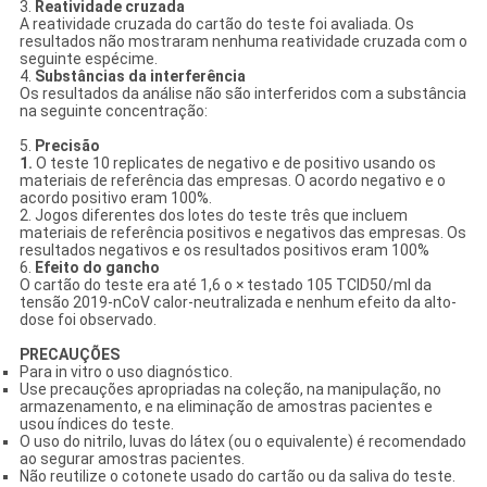
3.
Reatividade cruzada
A reatividade cruzada do cartão do teste foi avaliada. Os
resultados não mostraram nenhuma reatividade cruzada com o
seguinte espécime.
4.
Substâncias da interferência
Os resultados da análise não são interferidos com a substância
na seguinte concentração:
5.
Precisão
1.
O teste 10 replicates de negativo e de positivo usando os
materiais de referência das empresas. O acordo negativo e o
acordo positivo eram 100%.
2. Jogos diferentes dos lotes do teste três que incluem
materiais de referência positivos e negativos das empresas. Os
resultados negativos e os resultados positivos eram 100%
6.
Efeito do gancho
O cartão do teste era até 1,6 o × testado 105 TCID50/ml da
tensão 2019-nCoV calor-neutralizada e nenhum efeito da alto-
dose foi observado.
PRECAUÇÕES
Para in vitro o uso diagnóstico.
Use precauções apropriadas na coleção, na manipulação, no
armazenamento, e na eliminação de amostras pacientes e
usou índices do teste.
O uso do nitrilo, luvas do látex (ou o equivalente) é recomendado
ao segurar amostras pacientes.
Não reutilize o cotonete usado do cartão ou da saliva do teste.