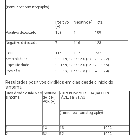
(Immunochromatography)
Positivo
Negativo (-)
Total
(+)
Positivo
detectado
108
1
109
Negativo
detectado
7
116
123
Total
115
117
232
Sensibilidade
93,91%, CI de 95% (87,97, 97,02)
Especificidade
99,15%, CI de 95% (95,32, 99,85)
Precisão
96,55%, CI de 95% (93,34, 98,24)
Resultados positivos divididos em dias desde o início do
sintoma:
Dias desde o início do
Positivo
2019-nCoV VERIFICAÇÃO
PPA
sintoma
de RT-
FÁCIL saliva AG
PCR (+)
(Immunochromatography)
1
13
13
100%
2
32
32
100%