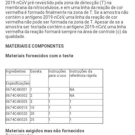
2019-nCoV pré-revestido pela zona de detecção (T) na
membrana da nitrocelulose, e em uma linha da reação de cor
vermelha é formado finalmente na zona de T. Se a amostra não
contém o antígeno 2019-nCoV, uma linha da reação de cor
vermelha não pode ser formada na zona de T. Apesar de se a
amostra ser testada contém o antígeno 2019-nCoV, uma linha
vermelha da reação formará sempre na área de controle (c) da
qualidade.
MATERIAIS E COMPONENTES
Materiais fornecidos com o teste
Ingredientes
Gaveta
Instruções
Instruções
da
para o uso
referência
rápida
Especificações
0674C4X001
1
1
NA
0674C4X002
2
1
NA
0674C4X005
3
1
1
0674C4X010
10
1
1
0674C4X020
20
1
1
0674C4X025
25
1
1
Materiais exigidos mas não fornecidos