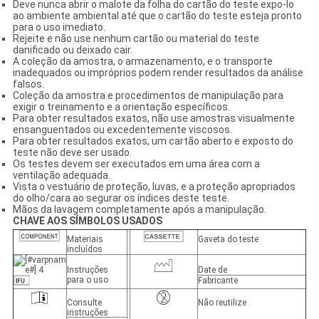
Deve nunca abrir o malote da folha do cartão do teste expo-lo
ao ambiente ambiental até que o cartão do teste esteja pronto
para o uso imediato.
Rejeite e não use nenhum cartão ou material do teste
danificado ou deixado cair.
A coleção da amostra, o armazenamento, e o transporte
inadequados ou impróprios podem render resultados da análise
falsos.
Coleção da amostra e procedimentos de manipulação para
exigir o treinamento e a orientação específicos.
Para obter resultados exatos, não use amostras visualmente
ensanguentados ou excedentemente viscosos.
Para obter resultados exatos, um cartão aberto e exposto do
teste não deve ser usado.
Os testes devem ser executados em uma área com a
ventilação adequada.
Vista o vestuário de proteção, luvas, e a proteção apropriados
do olho/cara ao segurar os índices deste teste.
Mãos da lavagem completamente após a manipulação.
CHAVE AOS SÍMBOLOS USADOS
Materiais
Gaveta do teste
incluídos
Instruções
Date de
para o uso
Fabricante
Consulte
Não reutilize
instruções