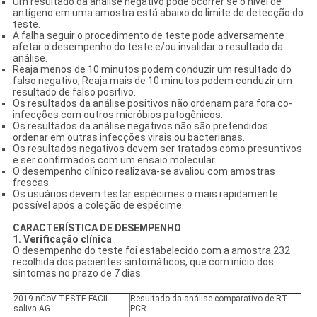
Um resultado da análise negativo pode ocorrer se o nível de
antígeno em uma amostra está abaixo do limite de detecção do
teste.
A falha seguir o procedimento de teste pode adversamente
afetar o desempenho do teste e/ou invalidar o resultado da
análise.
Reaja menos de 10 minutos podem conduzir um resultado do
falso negativo; Reaja mais de 10 minutos podem conduzir um
resultado de falso positivo.
Os resultados da análise positivos não ordenam para fora co-
infecções com outros micróbios patogênicos.
Os resultados da análise negativos não são pretendidos
ordenar em outras infecções virais ou bacterianas.
Os resultados negativos devem ser tratados como presuntivos
e ser confirmados com um ensaio molecular.
O desempenho clínico realizava-se avaliou com amostras
frescas.
Os usuários devem testar espécimes o mais rapidamente
possível após a coleção de espécime.
CARACTERÍSTICA DE DESEMPENHO
1. Verificação clínica
O desempenho do teste foi estabelecido com a amostra 232
recolhida dos pacientes sintomáticos, que com início dos
sintomas no prazo de 7 dias.
2019-nCoV TESTE FÁCIL
Resultado da análise comparativo de RT-
saliva AG
PCR