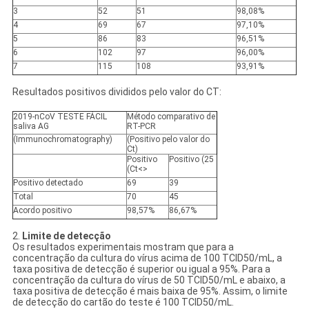
3
52
51
98,08%
4
69
67
97,10%
5
86
83
96,51%
6
102
97
96,00%
7
115
108
93,91%
Resultados positivos divididos pelo valor do CT:
2019-nCoV TESTE FÁCIL
Método comparativo de
saliva AG
RT-PCR
(Immunochromatography)
(Positivo pelo valor do
Ct)
Positivo
Positivo (25
(Ct<>
Positivo
detectado
69
39
Total
70
45
Acordo positivo
98,57%
86,67%
2.
Limite de detecção
Os resultados experimentais mostram que para a
concentração da cultura do vírus acima de 100 TCID50/mL, a
taxa positiva de detecção é superior ou igual a 95%. Para a
concentração da cultura do vírus de 50 TCID50/mL e abaixo, a
taxa positiva de detecção é mais baixa de 95%. Assim, o limite
de detecção do cartão do teste é 100 TCID50/mL.