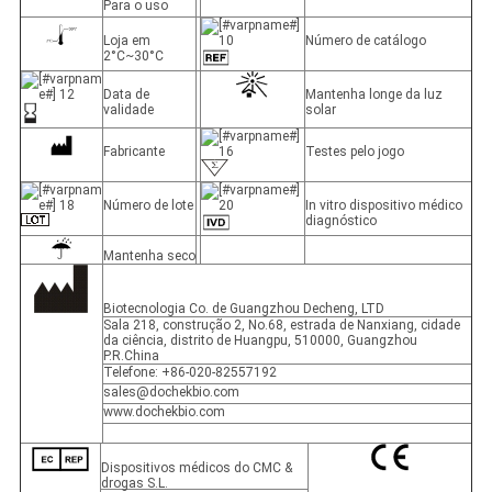
Para o uso
Loja em
Número de catálogo
2°C~30°C
Data de
Mantenha longe da luz
validade
solar
Fabricante
Testes pelo jogo
Número de lote
In vitro dispositivo médico
diagnóstico
Mantenha seco
Biotecnologia Co. de Guangzhou Decheng, LTD
Sala 218, construção 2, No.68, estrada de Nanxiang, cidade
da ciência, distrito de Huangpu, 510000, Guangzhou
P.R.China
Telefone: +86-020-82557192
sales@dochekbio.com
www.dochekbio.com
Dispositivos médicos do CMC &
drogas S.L.