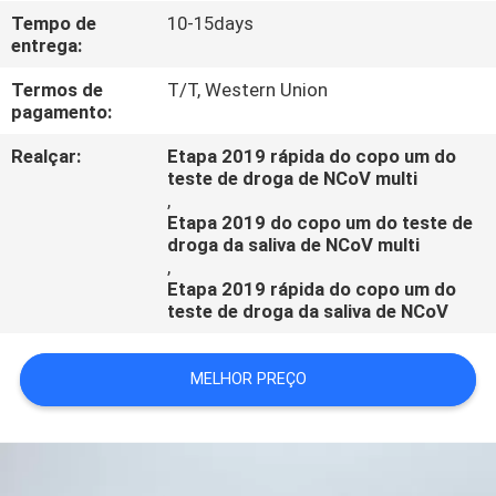
CONTROLE
Tempo de
10-15days
entrega:
DA
QUALIDADE
Termos de
T/T, Western Union
pagamento:
CONTACTE-
Realçar:
Etapa 2019 rápida do copo um do
teste de droga de NCoV multi
NOS
,
Etapa 2019 do copo um do teste de
droga da saliva de NCoV multi
PEÇA
,
Etapa 2019 rápida do copo um do
UMAS
teste de droga da saliva de NCoV
CITAÇÕES
MELHOR PREÇO
NOTÍCIA