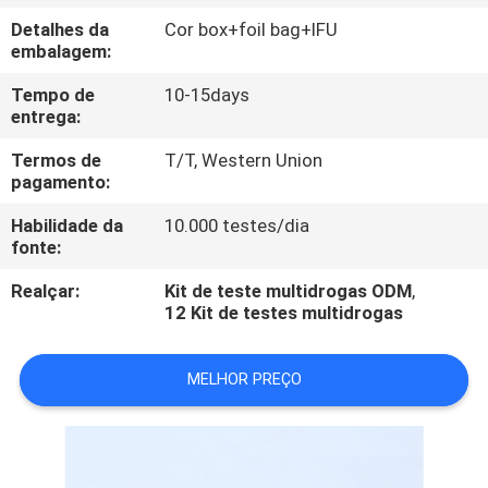
CONTROLE
Detalhes da
Cor box+foil bag+IFU
DA
embalagem:
QUALIDADE
Tempo de
10-15days
entrega:
CONTACTE-
Termos de
T/T, Western Union
pagamento:
NOS
Habilidade da
10.000 testes/dia
fonte:
PEÇA
Realçar:
Kit de teste multidrogas ODM
,
UMAS
12 Kit de testes multidrogas
CITAÇÕES
MELHOR PREÇO
NOTÍCIA