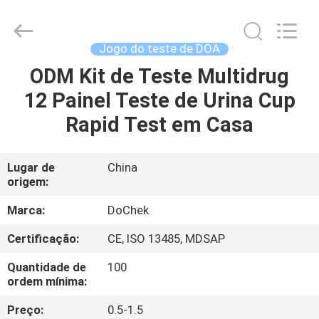
do
teste
do
hCG
de
Jogo do teste de DOA
Digitas
fornecedor.
Copyright
ODM Kit de Teste Multidrug
CASA
©
2021
12 Painel Teste de Urina Cup
-
2024
vchektest.com.
PRODUTOS
Rapid Test em Casa
All
Rights
Reserved.
SOBRE
Lugar de
China
origem:
NÓS
Marca:
DoChek
EXCURSÃO
Certificação:
CE, ISO 13485, MDSAP
DA
Quantidade de
100
FÁBRICA
ordem mínima:
Preço:
0.5-1.5