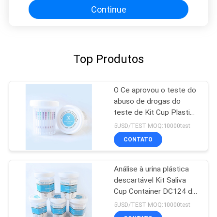
Continue
Top Produtos
O Ce aprovou o teste do
abuso de drogas do
teste de Kit Cup Plastic
Medical Rapid do teste
5USD/TEST MOQ:10000test
da urina DOA
CONTATO
Análise à urina plástica
descartável Kit Saliva
Cup Container DC124 do
hospital de BUP
5USD/TEST MOQ:10000test