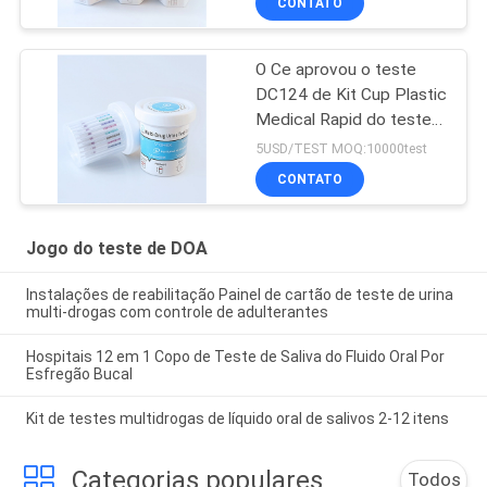
CONTATO
O Ce aprovou o teste
DC124 de Kit Cup Plastic
Medical Rapid do teste
da urina DOA
5USD/TEST MOQ:10000test
CONTATO
Jogo do teste de DOA
Instalações de reabilitação Painel de cartão de teste de urina
multi-drogas com controle de adulterantes
Hospitais 12 em 1 Copo de Teste de Saliva do Fluido Oral Por
Esfregão Bucal
Kit de testes multidrogas de líquido oral de salivos 2-12 itens
Categorias populares
Todos