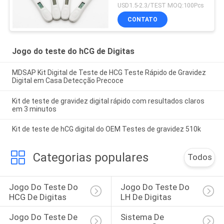
ANVISA de 10mIU/mL
USD1.5-2.3/TEST MOQ:100Pcs
510k
CONTATO
Jogo do teste do hCG de Digitas
MDSAP Kit Digital de Teste de HCG Teste Rápido de Gravidez
Digital em Casa Detecção Precoce
Kit de teste de gravidez digital rápido com resultados claros
em 3 minutos
Kit de teste de hCG digital do OEM Testes de gravidez 510k
Categorias populares
Todos
Jogo Do Teste Do 
Jogo Do Teste Do 
HCG De Digitas
LH De Digitas
Jogo Do Teste De 
Sistema De 