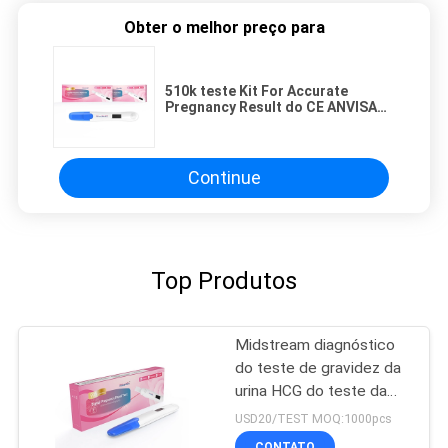
Obter o melhor preço para
510k teste Kit For Accurate
Pregnancy Result do CE ANVISA
Digitas HCG
Continue
Top Produtos
Midstream diagnóstico
do teste de gravidez da
urina HCG do teste da
casa da gravidez de
USD20/TEST MOQ:1000pcs
auto-teste
CONTATO