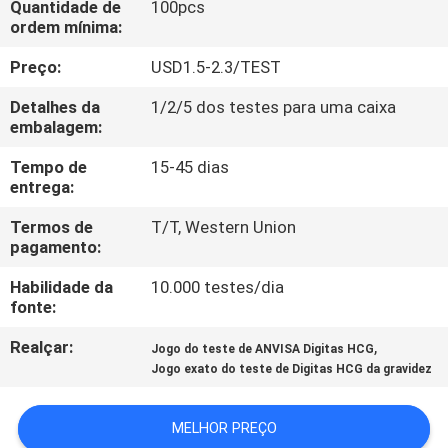
Quantidade de
100pcs
CONTROLE
ordem mínima:
DA
Preço:
USD1.5-2.3/TEST
QUALIDADE
Detalhes da
1/2/5 dos testes para uma caixa
embalagem:
CONTACTE-
Tempo de
15-45 dias
NOS
entrega:
Termos de
T/T, Western Union
PEÇA
pagamento:
UMAS
Habilidade da
10.000 testes/dia
CITAÇÕES
fonte:
Realçar:
,
Jogo do teste de ANVISA Digitas HCG
NOTÍCIA
Jogo exato do teste de Digitas HCG da gravidez
MELHOR PREÇO