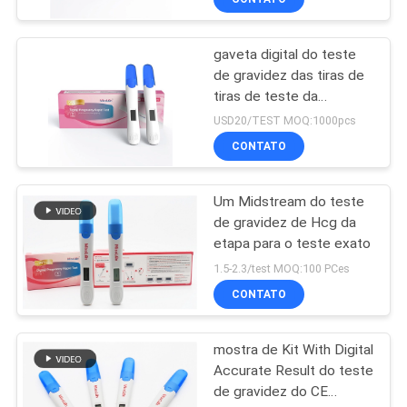
gaveta digital do teste
de gravidez das tiras de
tiras de teste da
ovulação e de teste da
USD20/TEST MOQ:1000pcs
gravidez
CONTATO
Um Midstream do teste
de gravidez de Hcg da
etapa para o teste exato
1.5-2.3/test MOQ:100 PCes
CONTATO
mostra de Kit With Digital
Accurate Result do teste
de gravidez do CE