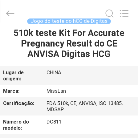
do
teste
do
hCG
de
Jogo do teste do hCG de Digitas
Digitas
fornecedor.
Copyright
510k teste Kit For Accurate
CASA
©
2021
Pregnancy Result do CE
-
2025
vchektest.com.
PRODUTOS
ANVISA Digitas HCG
All
Rights
Reserved.
SOBRE
Lugar de
CHINA
origem:
NÓS
Marca:
MissLan
EXCURSÃO
Certificação:
FDA 510k, CE, ANVISA, ISO 13485,
MDSAP
DA
FÁBRICA
Número do
DC811
modelo: